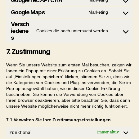
Google reCAPTCHA
Marketing
Consent
service
to
Google Maps
Marketing
google-
Consent
service
fonts
to
Versch
google-
service
iedene
Cookies die noch untersucht werden
recaptcha
Consent
google-
s
to
maps
service
7. Zustimmung
verschiede
Wenn Sie unsere Website zum ersten Mal besuchen, zeigen wir
Ihnen ein Popup mit einer Erklärung zu Cookies an. Sobald Sie
auf „Einstellungen speichern“ klicken, stimmen Sie zu, dass wir
die Kategorien von Cookies und Plug-Ins verwenden, die Sie im
Pop-up ausgewählt haben, wie in dieser Cookie-Erklärung
beschrieben. Sie können die Verwendung von Cookies über
Ihren Browser deaktivieren, aber bitte beachten Sie, dass dann
unsere Website möglicherweise nicht mehr richtig funktioniert.
7.1 Verwalten Sie Ihre Zustimmungseinstellungen
Funktional
Immer aktiv