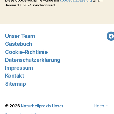
Diese Cookie-Richtlinie wurde mit
cookiedatabase.org
am
Januar 17, 2024 synchronisiert.
Unser Team
F
Gästebuch
Cookie-Richtlinie
Datenschutzerklärung
Impressum
Kontakt
Sitemap
© 2026
Naturheilpraxis Unser
Hoch
↑